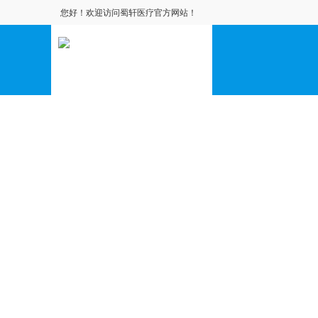
您好！欢迎访问蜀轩医疗官方网站！