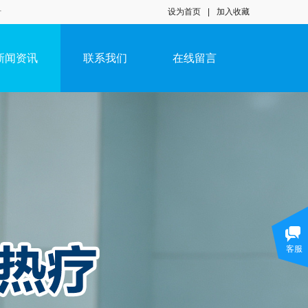
设为首页
|
加入收藏
灯
新闻资讯
联系我们
在线留言
客服